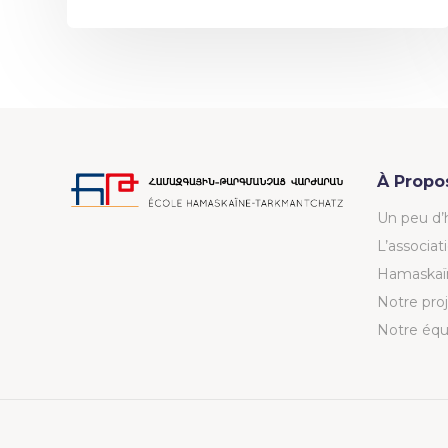
À Propo
Un peu d’h
L’associat
Hamaskaï
Notre proj
Notre éq