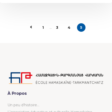
1
...
3
4
5
À Propos
Un peu d’histoire…